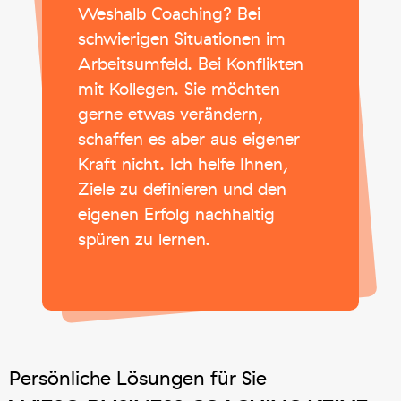
Weshalb Coaching? Bei
schwierigen Situationen im
Arbeitsumfeld. Bei Konflikten
mit Kollegen. Sie möchten
gerne etwas verändern,
schaffen es aber aus eigener
Kraft nicht. Ich helfe Ihnen,
Ziele zu definieren und den
eigenen Erfolg nachhaltig
spüren zu lernen.
Persönliche Lösungen für Sie