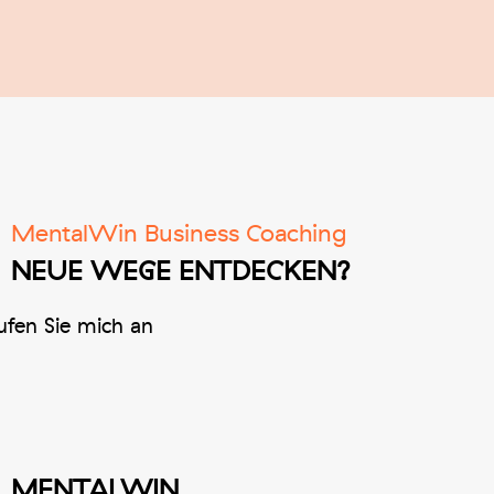
MentalWin Business Coaching
NEUE WEGE ENTDECKEN?
fen Sie mich an
MENTALWIN