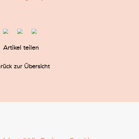
Artikel teilen
rück zur Übersicht