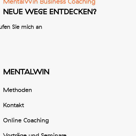
MentalWin Business Coaching
NEUE WEGE ENTDECKEN?
fen Sie mich an
MENTALWIN
Methoden
Kontakt
Online Coaching
Vorträge und Seminare