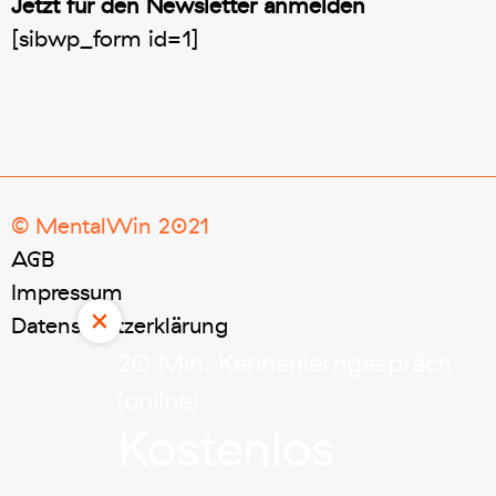
Jetzt für den Newsletter anmelden
[sibwp_form id=1]
© MentalWin 2021
AGB
Impressum
×
Datenschutzerklärung
20 Min. Kennenlerngespräch
(online)
Kostenlos